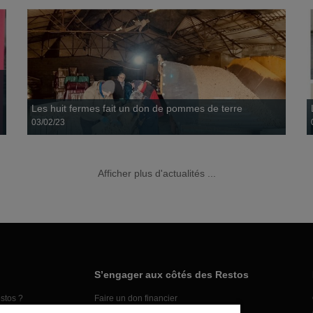
Du 27 mai au 1er juillet 2023, au Havre, les fabriques
proposent des animations festives dans des quartiers de...
Les huit fermes fait un don de pommes de terre
03/02/23
Afficher plus d'actualités ...
Depuis quelques années, les bénévoles des Restos du Cœur
du centre Goubin organisent trois journées pour fêter les
mères.
S’engager aux côtés des Restos
stos ?
Faire un don financier