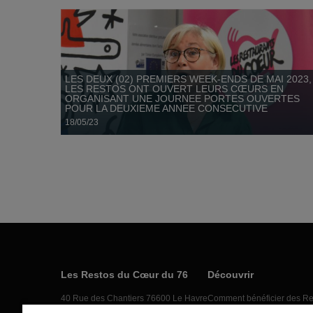
Depuis le 1er janvier 2023, l’atelier de français de Massillon
LES DEUX (02) PREMIERS WEEK-ENDS DE MAI 2023,
au 39 rue Labedoyere 76600, Le Havre, accueille un...
LES RESTOS ONT OUVERT LEURS CŒURS EN
ORGANISANT UNE JOURNEE PORTES OUVERTES
POUR LA DEUXIEME ANNEE CONSECUTIVE
18/05/23
L'accueil des réfugiés Ukrainiens
Les Restos du Cœur du 76
Découvrir
40 Rue des Chantiers 76600 Le Havre
Comment bénéficier des Re
76620 Le Havre