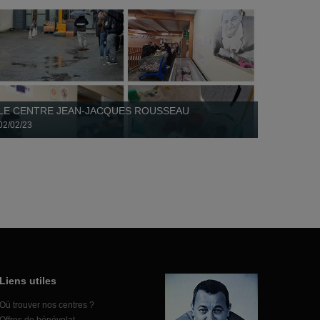
LE CENTRE JEAN-JACQUES ROUSSEAU
02/02/23
C’est avec une grande tristesse que nous annonçons à tous et
à toutes, le décès de Christophe Bailly, bénévole...
Liens utiles
Où trouver nos centres ?