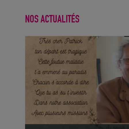
25 août
NOS ACTUALITÉS
A L’ATELIER DE FRANÇAIS DES RESTOS DU
CŒUR Il N’Y A PAS D’AGE POUR APPRENDRE
16 juin