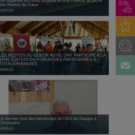
ont organisé un cross scolaire et une collecte au profit
des Restos du Cœur
02/07/23
Le dernier mot des bénévoles de l’ACI de Dieppe
à Christophe
19 mai
LES RESTOS DU COEUR AD76L ONT PARTICIPÉ À LA
1ÈRE ÉDITION DU FORUM DES PARTENAIRES À
TOTALERNERGIES
08/06/23
LE CENTRE JEAN-JACQUES ROUSSEAU
02 février
Le vendredi 09 juin 2023 de 14h à 16h, les établissements
scolaires de Sandouville-Oudalle ont organisé un cross
Le dernier mot des bénévoles de l’ACI de Dieppe à
scolaire...
Christophe
19/05/23