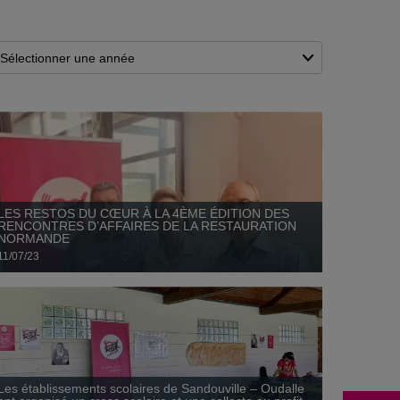
11 juillet
RESTAURATION NORMANDE
Les établissements scolaires de Sandouville –
Oudalle ont organisé un cross scolaire et une
02 juillet
collecte au profit des Restos du Cœur
LES RESTOS DU CŒUR À LA 4ÈME ÉDITION DES
RENCONTRES D’AFFAIRES DE LA RESTAURATION
NORMANDE
11/07/23
LES RESTOS DU COEUR AD76L ONT PARTICIPÉ À
LA 1ÈRE ÉDITION DU FORUM DES PARTENAIRES
08 juin
À TOTALERNERGIES
Les établissements scolaires de Sandouville – Oudalle