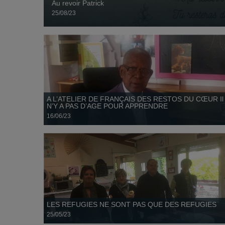
Au revoir Patrick
25/08/23
LES REFUGIES NE SONT PAS QUE DES REFUGIES
25 mai
A L’ATELIER DE FRANÇAIS DES RESTOS DU CŒUR Il
N’Y A PAS D’AGE POUR APPRENDRE
16/06/23
LES DEUX (02) PREMIERS WEEK-ENDS DE MAI
2023, LES RESTOS ONT OUVERT LEURS CŒURS
18 mai
EN ORGANISANT UNE JOURNEE PORTES
OUVERTES POUR LA DEUXIEME ANNEE
CONSECUTIVE
LES REFUGIES NE SONT PAS QUE DES REFUGIES
25/05/23