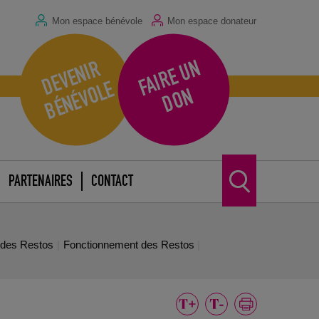
Mon espace bénévole
Mon espace donateur
F
A
I
R
E
U
N
D
O
D
E
V
E
N
I
R
B
É
N
É
V
O
L
E
N
PARTENAIRES
CONTACT
e des Restos
Fonctionnement des Restos